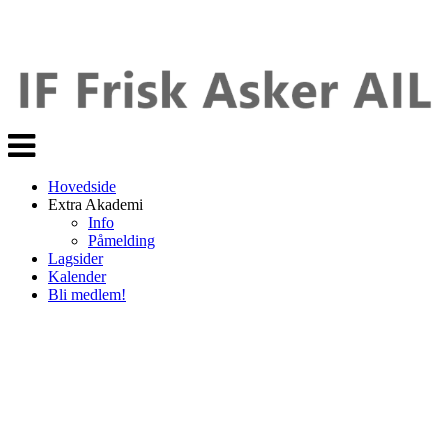
Veksle
navigasjon
Hovedside
Extra Akademi
Info
Påmelding
Lagsider
Kalender
Bli medlem!